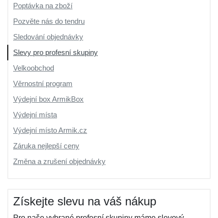
Poptávka na zboží
Pozvěte nás do tendru
Sledování objednávky
Slevy pro profesní skupiny
Velkoobchod
Věrnostní program
Výdejní box ArmikBox
Výdejní místa
Výdejní místo Armik.cz
Záruka nejlepší ceny
Změna a zrušení objednávky
Získejte slevu na váš nákup
Pro naše vybrané profesní skupiny máme slevový