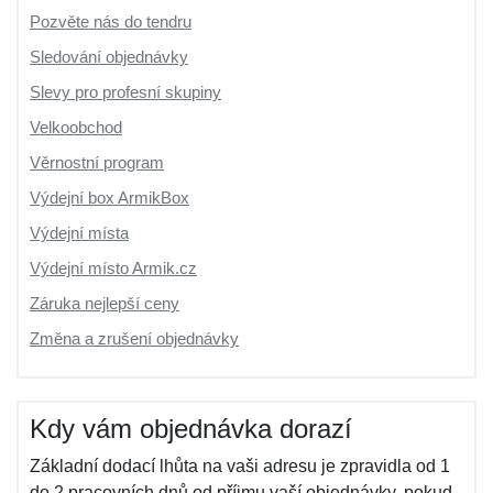
Pozvěte nás do tendru
Sledování objednávky
Slevy pro profesní skupiny
Velkoobchod
Věrnostní program
Výdejní box ArmikBox
Výdejní místa
Výdejní místo Armik.cz
Záruka nejlepší ceny
Změna a zrušení objednávky
Kdy vám objednávka dorazí
Základní dodací lhůta na vaši adresu je zpravidla od 1
do 2 pracovních dnů od příjmu vaší objednávky, pokud