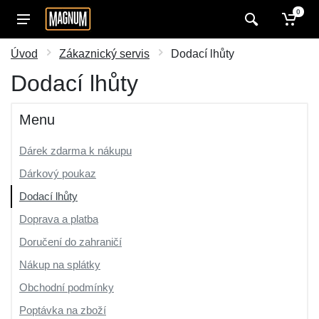
0
Úvod
Zákaznický servis
Dodací lhůty
Dodací lhůty
Menu
Dárek zdarma k nákupu
Dárkový poukaz
Dodací lhůty
Doprava a platba
Doručení do zahraničí
Nákup na splátky
Obchodní podmínky
Poptávka na zboží