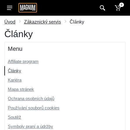
0
Úvod
Zákaznický servis
Články
Články
Menu
Affiliate program
Články
Kariéra
Mapa stránek
Ochrana osobních údajů
Používání souborů cookies
Soutěž
Symboly praní a údržby