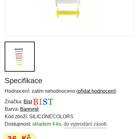
Specifikace
Hodnocení:
zatím nehodnoceno (
přidat hodnocení
)
Značka:
Bist
Barva:
Barevné
Kód zboží: SILICONECOLORS
Dostupnost:
skladem 4 ks
,
do vyprodání zásob