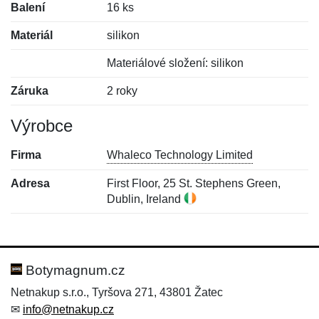
Balení
16 ks
Materiál
silikon
Materiálové složení: silikon
Záruka
2 roky
Výrobce
Firma
Whaleco Technology Limited
Adresa
First Floor, 25 St. Stephens Green,
Dublin, Ireland
Nová recenze
Nový dotaz
Hodnocení:
Jméno:
*
*
Botymagnum.cz
Netnakup s.r.o., Tyršova 271, 43801 Žatec
✉
info@netnakup.cz