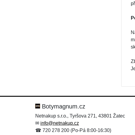
p
P
Na
m
s
Z
J
Botymagnum.cz
Netnakup s.r.o., Tyršova 271, 43801 Žatec
✉
info@netnakup.cz
☎ 720 278 200 (Po-Pá 8:00-16:30)