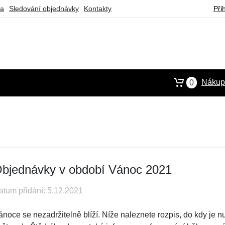
ba
Sledování objednávky
Kontakty
Při
Nákupn
0
bjednávky v období Vánoc 2021
atum přidání: 5.12.2021
ánoce se nezadržitelně blíží. Níže naleznete rozpis, do kdy je 