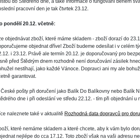
oštou do Štědrého dne, a také informace o fungování během svát
slední pracovní den je tak čtvrtek 23.12.
o pondělí 20.12. včetně:
ze objednávat zboží, které máme skladem - zboží dorazí do 23.12
oporučujeme objednat dříve! Zboží budeme odesílat i v celém týd
2.12. i 23.12. Právě ale termín 20.12. je doporučovaný pro bez
ěsně před Štědrým dnem rozhodně není doručování zásilek hned 
ohužel nestíhají, jako každé Vánoce. Dopravci ani my ale bohu
četně garantovat.
 České pošty při doručení jako Balík Do Balíkovny nebo Balík Na
ědrého dne i při odeslání ve středu 22.12. - tím při objednání u 
íce naleznete také v aktualitě
Rozhodná data dopravců pro doru
boží, které nemáme skladem a které chcete, aby k vám bylo dor
bjednat nejlépe do cca 17.12. Toto zboží však na vaši adresu ne