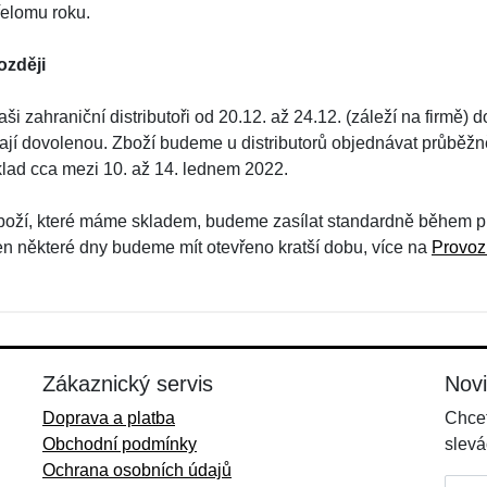
řelomu roku.
ozději
ši zahraniční distributoři od 20.12. až 24.12. (záleží na firmě)
ají dovolenou. Zboží budeme u distributorů objednávat průběžně
klad cca mezi 10. až 14. lednem 2022.
boží, které máme skladem, budeme zasílat standardně během pra
en některé dny budeme mít otevřeno kratší dobu, více na
Provoz
Zákaznický servis
Nov
Doprava a platba
Chcet
Obchodní podmínky
slevá
Ochrana osobních údajů
E-mai