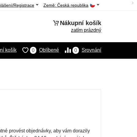
hlášení/Registrace
Země:
Česká republika
Nákupní košík
zatím prázdný
í košík
Oblíbené
Srovnání
0
0
nutné provést objednávky, aby vám dorazily