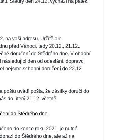
ků. Štědrý den 24.12. vychází na pátek,
. na vaši adresu. Určitě ale
nu před Vánoci, tedy 20.12., 21.12.,
pečné doručení do Štědrého dne. V období
následující den od odeslání, dopravci
žel nejsme schopni doručení do 23.12.
 poštu uvádí pošta, že zásilky doručí do
nás do úterý 21.12. včetně.
čení do Štědrého dne
.
učeno do konce roku 2021, je nutné
dorazí do Štědrého dne, ale až na