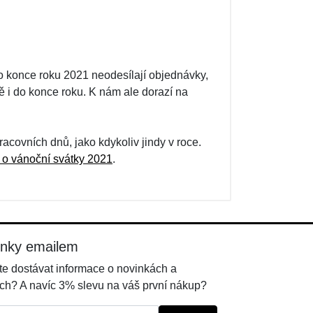
 do konce roku 2021 neodesílají objednávky,
 i do konce roku. K nám ale dorazí na
covních dnů, jako kdykoliv jindy v roce.
 o vánoční svátky 2021
.
inky emailem
e dostávat informace o novinkách a
ch? A navíc 3% slevu na váš první nákup?
l: