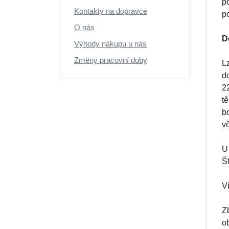
p
Kontakty na dopravce
po
O nás
D
Výhody nákupu u nás
Změny pracovní doby
L
d
2
t
b
v
U
Št
V
Z
o