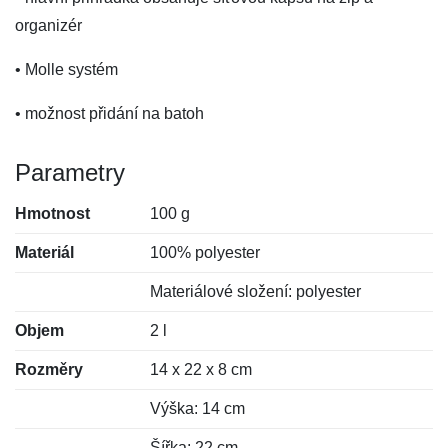
organizér
• Molle systém
• možnost přidání na batoh
Parametry
Hmotnost
100 g
Materiál
100% polyester
Materiálové složení: polyester
Objem
2 l
Rozměry
14 x 22 x 8 cm
Výška: 14 cm
Šířka: 22 cm