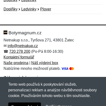
Doplňky
Ledvinky
Plover
Nová recenze
Nový dotaz
Hodnocení:
Jméno:
*
*
Botymagnum.cz
Netnakup s.r.o., Tyršova 271, 43801 Žatec
✉
info@netnakup.cz
Jméno:
E-mail:
*
*
☎
720 278 200
(Po-Pá 8:00-16:30)
Kontaktní formulář
Naše prodejna
|
Náš výdejní box
Nabízíme mnoho možností plateb.
E-mail:
*
Zpráva
*
Zákaznický servis
Tento web používá k poskytování služeb,
Novinky emailem
personalizaci reklam a analýze návštěvnosti soubory
cookie. Používáním tohoto webu s tím souhlasíte.
Zpráva
*
Copyright © 2007-2026 (19 let s vámi)
Netnakup.cz
&