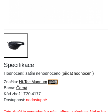
Specifikace
Hodnocení:
zatím nehodnoceno (
přidat hodnocení
)
Značka:
Hi-Tec Magnum
Barva:
Černá
Kód zboží: T20-4177
Dostupnost:
nedostupné
Toto zboží je vyprodané u nás i přímo u výrobce. Nelze ho