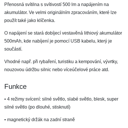
Přenosná svítilna s svítivostí 500 lm a napájením na
akumulátor. Ve velmi originálním zpracováním, které lze
použít také jako klíčenka.
O napájení se stará dobíjecí vestavěná lithiový akumulátor
500mAh, kde nabíjení je pomocí USB kabelu, který je
součástí.
Vhodné např. při rybaření, turistiku a kempování, vývrtky,
nouzovou údržbu silnic nebo víceúčelové práce atd.
Funkce
• 4 režimy svícení: silné světlo, slabé světlo, blesk, super
silné světlo (po dlouhé, stisknutí)
• magnetický držák na zadní straně