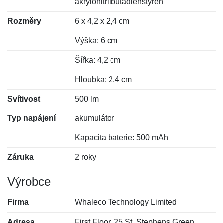
akrylonitrilbutadienstyren
Rozměry
6 x 4,2 x 2,4 cm
Výška: 6 cm
Šířka: 4,2 cm
Hloubka: 2,4 cm
Svítivost
500 lm
Typ napájení
akumulátor
Kapacita baterie: 500 mAh
Záruka
2 roky
Výrobce
Firma
Whaleco Technology Limited
Adresa
First Floor, 25 St. Stephens Green,