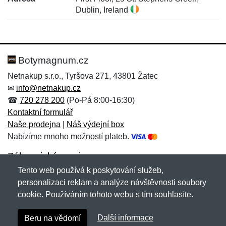
Dublin, Ireland
Nová recenze
Nový dotaz
Hodnocení:
Jméno:
*
*
Botymagnum.cz
Netnakup s.r.o., Tyršova 271, 43801 Žatec
✉
info@netnakup.cz
Jméno:
E-mail:
*
*
☎
720 278 200
(Po-Pá 8:00-16:30)
Kontaktní formulář
Naše prodejna
|
Náš výdejní box
Nabízíme mnoho možností plateb.
E-mail:
*
Zpráva
*
Zákaznický servis
Tento web používá k poskytování služeb,
Novinky emailem
personalizaci reklam a analýze návštěvnosti soubory
cookie. Používáním tohoto webu s tím souhlasíte.
Zpráva
*
Copyright © 2007-2026 (19 let s vámi)
Netnakup.cz
&
Další informace
Beru na vědomí