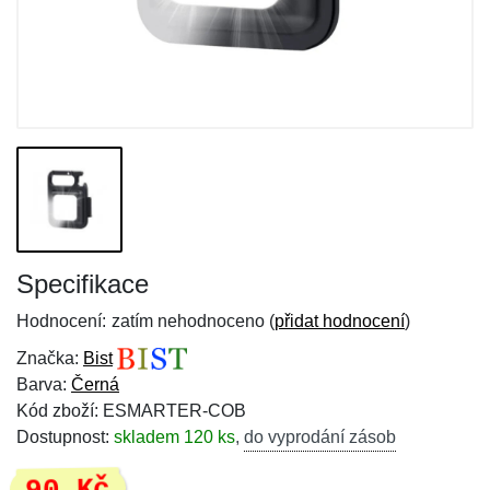
Specifikace
Hodnocení:
zatím nehodnoceno (
přidat hodnocení
)
Značka:
Bist
Barva:
Černá
Kód zboží: ESMARTER-COB
Dostupnost:
skladem 120 ks
,
do vyprodání zásob